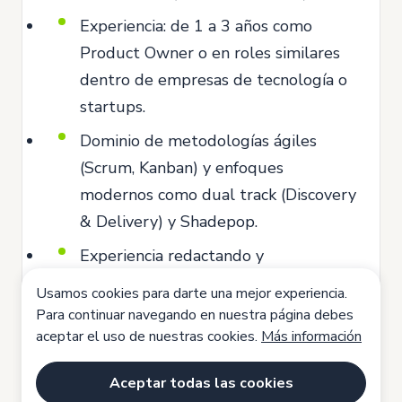
Experiencia: de 1 a 3 años como
Product Owner o en roles similares
dentro de empresas de tecnología o
startups.
Dominio de metodologías ágiles
(Scrum, Kanban) y enfoques
modernos como dual track (Discovery
& Delivery) y Shadepop.
Experiencia redactando y
manteniendo documentación de
Usamos cookies para darte una mejor experiencia.
producto: PRDs, HU’s, flujos
Para continuar navegando en nuestra página debes
funcionales y decisiones técnicas
aceptar el uso de nuestras cookies.
Más información
clave.
Aceptar todas las cookies
Inglés intermedio